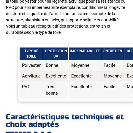
la toile, polyester pour sa légèreté, acrylique pour sa résistance ou
PVC pour son imperméabilité exemplaire, conditionne la longévité
du store et la qualité de l’abri. Il faut aussi tenir compte de la
structure, aluminium ou acier, qui apporte solidité et durabilité.
Voici un tableau récapitulatif des protections, entretien et
durabilité selon le type de toile :
TYPE DE
PROTECTION
IMPERMÉABILITÉ
ENTRETIEN
DUR
TOILE
UV
Polyester
Bonne
Moyenne
Facile
Bo
Acrylique
Excellente
Excellente
Moyenne
Exc
PVC
Très
Excellente
Facile
Mo
bonne
Caractéristiques techniques et
choix adaptés