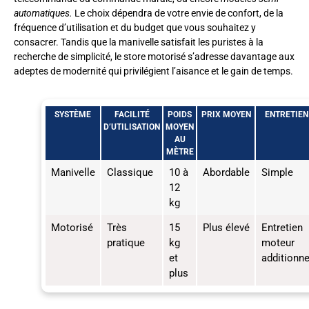
automatiques.
Le choix dépendra de votre envie de confort, de la
fréquence d’utilisation et du budget que vous souhaitez y
consacrer. Tandis que la manivelle satisfait les puristes à la
recherche de simplicité, le store motorisé s’adresse davantage aux
adeptes de modernité qui privilégient l’aisance et le gain de temps.
SYSTÈME
FACILITÉ
POIDS
PRIX MOYEN
ENTRETIEN
D’UTILISATION
MOYEN
AU
MÈTRE
Manivelle
Classique
10 à
Abordable
Simple
12
kg
Motorisé
Très
15
Plus élevé
Entretien
pratique
kg
moteur
et
additionne
plus