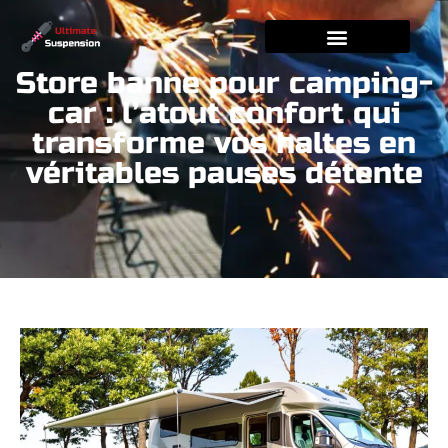
Store banne pour camping-
car : l’atout confort qui
transforme vos haltes en
véritables pauses détente