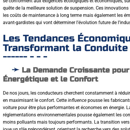
se conforment aux exigences écologiques et économiques, su
quête de la meilleure solution de suspension. Ces innovations
les coûts de maintenance à long terme mais également les émi
avant-gardistes qui vont déterminer l’évolution future de l’indu
Les Tendances Économiq
Transformant la Conduite
La Demande Croissante pour l
Énergétique et le Confort
De nos jours, les conducteurs cherchent constamment à réduir
en maximisant le confort. Cette
influence
pousse les fabricant
voiture pour être plus performantes et économes en énergie. La
réglementations environnementales pousse également les cons
moins polluants mais toujours performants. La transition ver
joue un rôle prépondérant, orientant la recherche vers des solu