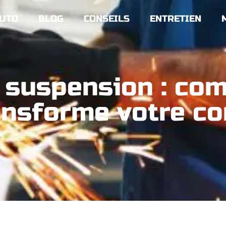
UTO
BLOG
CONSEILS
ENTRETIEN
a suspension : co
ansforme votre co