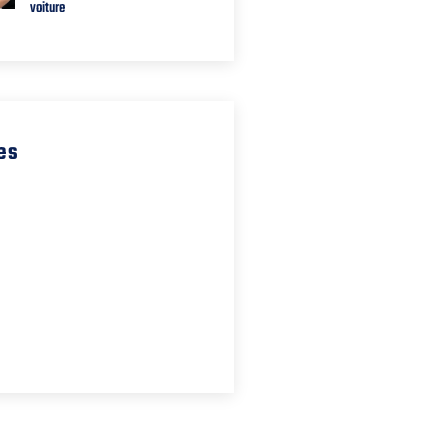
voiture
es