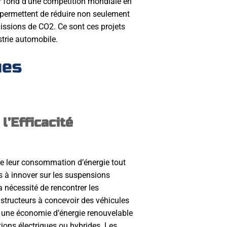
r fond d’une compétition mondiale en
 permettent de réduire non seulement
ssions de CO2. Ce sont ces projets
strie automobile.
ues
’Efficacité
e leur consommation d’énergie tout
s à innover sur les suspensions
 nécessité de rencontrer les
tructeurs à concevoir des véhicules
s une économie d’énergie renouvelable
tions électriques ou hybrides. Les