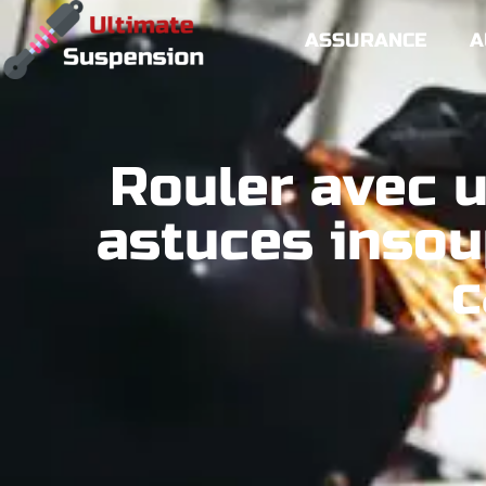
ASSURANCE
A
Rouler avec 
astuces insou
c