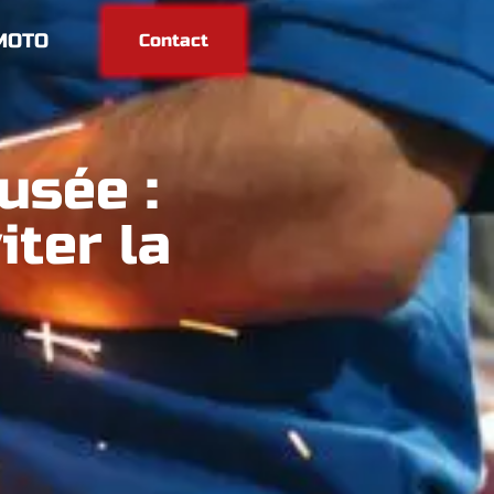
MOTO
Contact
usée :
ter la