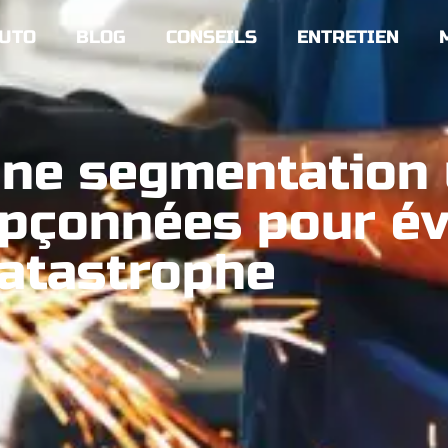
UTO
BLOG
CONSEILS
ENTRETIEN
une segmentation 
pçonnées pour évi
atastrophe