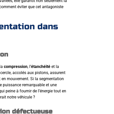
variées, elle garantit non seulement la
comment éviter que cet antagoniste
mentation dans
ion
 la
compression
, l’
étanchéité
et la
ercle, accolés aux pistons, assurent
nt en mouvement. Si la segmentation
 de puissance remarquable et une
 peine à fournir de l’énergie tout en
rait notre véhicule ?
ion défectueuse