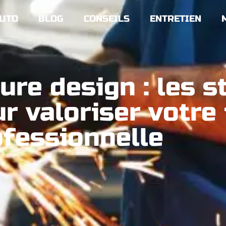
UTO
BLOG
CONSEILS
ENTRETIEN
ure design : les s
 valoriser votre
ofessionnelle