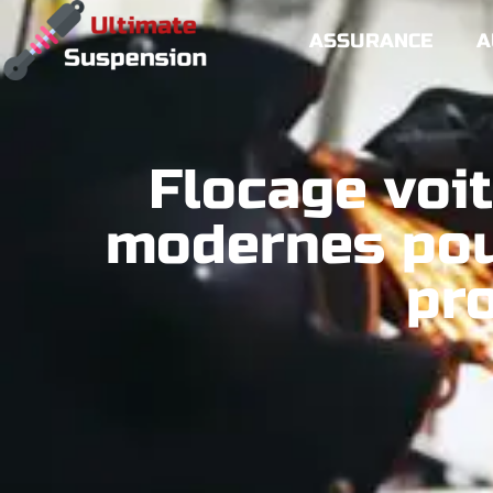
ASSURANCE
A
Flocage voit
modernes pour
pr