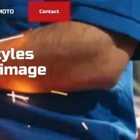
MOTO
Contact
tyles
 image