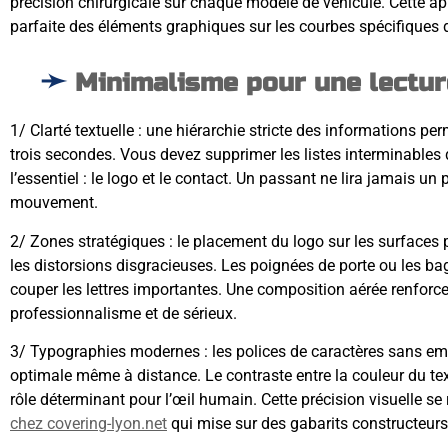
précision chirurgicale sur chaque modèle de véhicule. Cette ap
parfaite des éléments graphiques sur les courbes spécifiques d
Minimalisme pour une lectur
1/ Clarté textuelle : une hiérarchie stricte des informations pe
trois secondes. Vous devez supprimer les listes interminables 
l’essentiel : le logo et le contact. Un passant ne lira jamais un
mouvement.
2/ Zones stratégiques : le placement du logo sur les surfaces 
les distorsions disgracieuses. Les poignées de porte ou les ba
couper les lettres importantes. Une composition aérée renfor
professionnalisme et de sérieux.
3/ Typographies modernes : les polices de caractères sans emp
optimale même à distance. Le contraste entre la couleur du text
rôle déterminant pour l’œil humain. Cette précision visuelle s
chez covering-lyon.net
qui mise sur des gabarits constructeurs