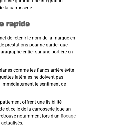
proche garantit une intégration
e la carrosserie.
e rapide
rmet de retenir le nom de la marque en
de prestations pour ne garder que
 paragraphe entier sur une portière en
planes comme les flancs arrière évite
guettes latérales ne doivent pas
ce immédiatement le sentiment de
attement offrent une lisibilité
e et celle de la carrosserie joue un
e retrouve notamment lors d’un
flocage
 actualisés.