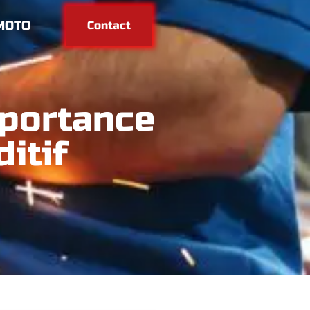
MOTO
Contact
mportance
itif