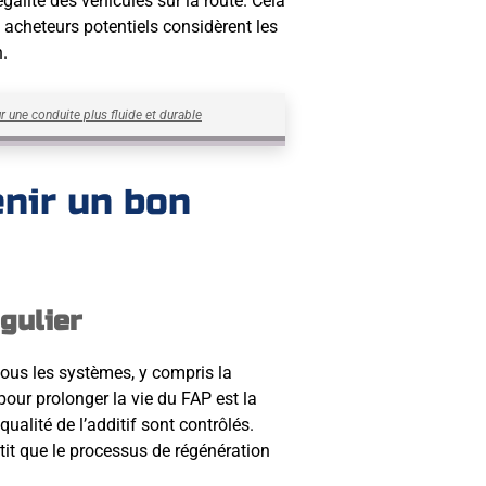
égalité des véhicules sur la route. Cela
s acheteurs potentiels considèrent les
n.
ur une conduite plus fluide et durable
enir un bon
gulier
 tous les systèmes, y compris la
pour prolonger la vie du FAP est la
qualité de l’additif sont contrôlés.
tit que le processus de régénération