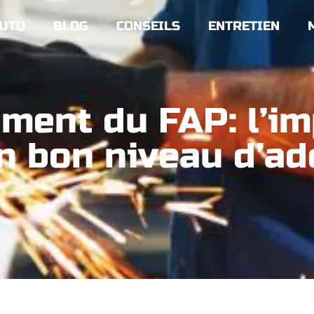
UTO
BLOG
CONSEILS
ENTRETIEN
ement du FAP: l’i
n bon niveau d’add