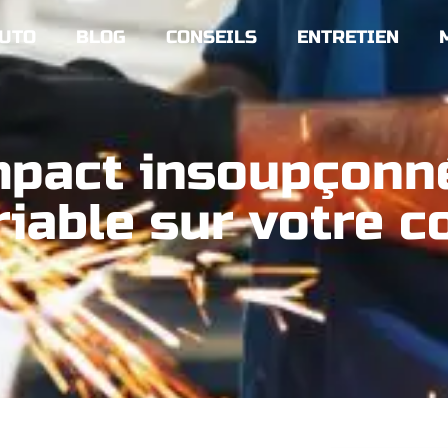
UTO
BLOG
CONSEILS
ENTRETIEN
mpact insoupçonné
iable sur votre c