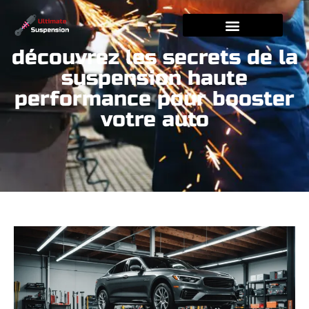
découvrez les secrets de la
suspension haute
performance pour booster
votre auto