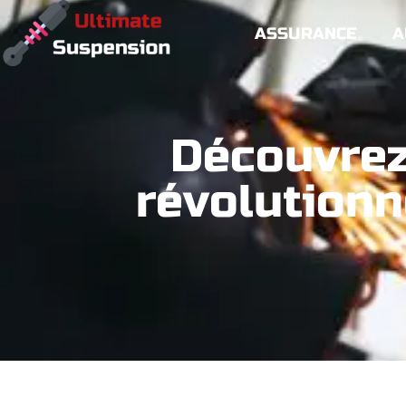
ASSURANCE
A
Découvrez 
révolutionne