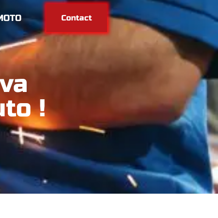
MOTO
Contact
 va
to !