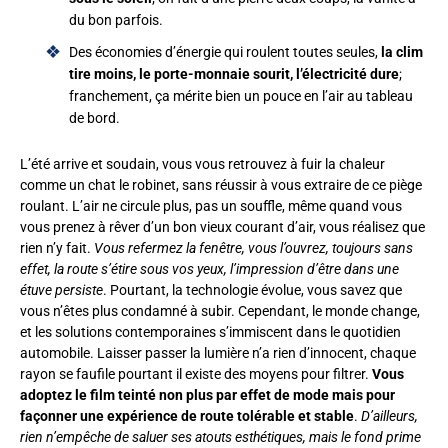
du bon parfois.
Des économies d’énergie qui roulent toutes seules,
la clim
tire moins, le porte-monnaie sourit, l’électricité dure
;
franchement, ça mérite bien un pouce en l’air au tableau
de bord.
L’été arrive et soudain, vous vous retrouvez à fuir la chaleur
comme un chat le robinet, sans réussir à vous extraire de ce piège
roulant. L’air ne circule plus, pas un souffle, même quand vous
vous prenez à rêver d’un bon vieux courant d’air, vous réalisez que
rien n’y fait.
Vous refermez la fenêtre, vous l’ouvrez, toujours sans
effet, la route s’étire sous vos yeux, l’impression d’être dans une
étuve persiste
. Pourtant, la technologie évolue, vous savez que
vous n’êtes plus condamné à subir. Cependant, le monde change,
et les solutions contemporaines s’immiscent dans le quotidien
automobile. Laisser passer la lumière n’a rien d’innocent, chaque
rayon se faufile pourtant il existe des moyens pour filtrer.
Vous
adoptez le film teinté non plus par effet de mode mais pour
façonner une expérience de route tolérable et stable
.
D’ailleurs,
rien n’empêche de saluer ses atouts esthétiques, mais le fond prime