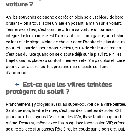
voiture ?
Ah, les souvenirs de bagnole garée en plein soleil, tableau de bord
brûlant – on a tous lâché un ‘aïe’ en posant la main sur le volant.
Teinter ses vitres, c’est comme offrir à sa voiture un parasol
intégré. Le film teinté, c’est l’arme anti-four, anti-galère, anti-t-shirt
collant sur le siège. Moins de chaleur dans l’habitacle, plus de clim
pour toi – pardon, pour nous. Sérieux, 50 % de chaleur en moins,
c’est pas du luxe quand on se dispute déjà sur la playlist. Fini les
trajets sauna, place au confort, même en été. Y’a pas plus efficace
pour éviter la surchauffe après une micro-sieste sur l’aire
d’autoroute.
Est-ce que les vitres teintées
protègent du soleil ?
Franchement, j’y croyais aussi, au super-pouvoir de la vitre teintée.
Sauf que non, la vitre teintée, c’est pas des lunettes de soleil XXL
pour auto. Les rayons UV, surtout les UVA, ils se faufilent quand
même. Résultat, même avec l’auto équipée façon salon VIP, crème
solaire obligée si tu passes l’été à rouler, coude sur la portière. Oui,